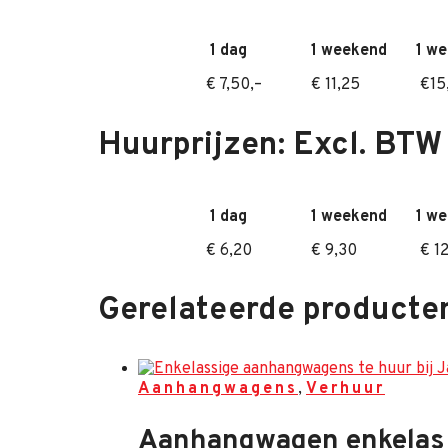
1 dag
1 weekend
1 w
€ 7,50,–
€ 11,25
€15
Huurprijzen: Excl. BTW
1 dag
1 weekend
1 w
€ 6,20
€ 9,30
€ 1
Gerelateerde producte
Aanhangwagens
,
Verhuur
Aanhangwagen enkelas