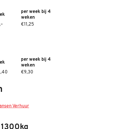
per week bij 4
eek
weken
,–
€11,25
per week bij 4
eek
weken
2,40
€9,30
n
 1300kg