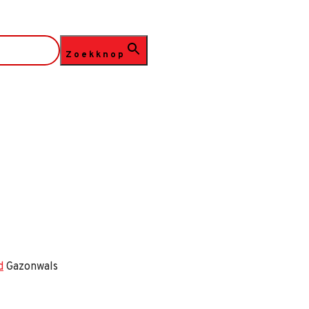
Zoekknop
d
Gazonwals