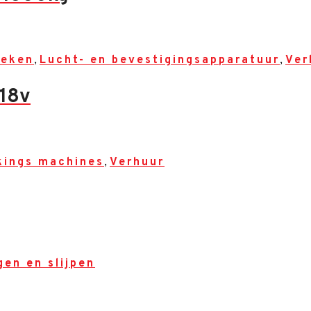
reken
,
Lucht- en bevestigingsapparatuur
,
Ver
 18v
kings machines
,
Verhuur
gen en slijpen