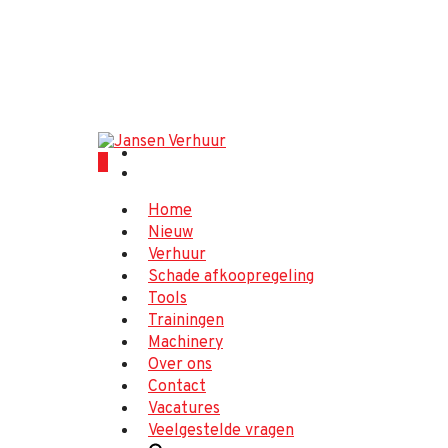
Helaas zijn wij in verband met 
0
Home
Nieuw
Verhuur
Schade afkoopregeling
Tools
Trainingen
Machinery
Over ons
Contact
Vacatures
Veelgestelde vragen